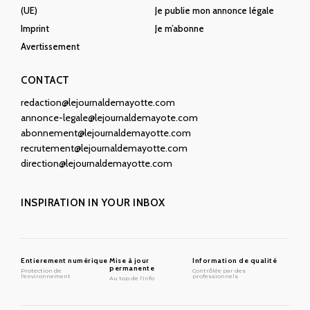
(UE)
Je publie mon annonce légale
Imprint
Je m’abonne
Avertissement
CONTACT
redaction@lejournaldemayotte.com
annonce-legale@lejournaldemayote.com
abonnement@lejournaldemayotte.com
recrutement@lejournaldemayotte.com
direction@lejournaldemayotte.com
INSPIRATION IN YOUR INBOX
Entierement numérique
Mise à jour
Information de qualité
permanente
Protection de
Contrôlée par des
l'environnement
professionnels
Au top de l'info