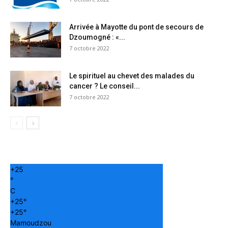
Arrivée à Mayotte du pont de secours de
Dzoumogné : «...
7 octobre 2022
Le spirituel au chevet des malades du
cancer ? Le conseil...
7 octobre 2022
+
25
°
C
+
25°
+
25°
Mamoudzou