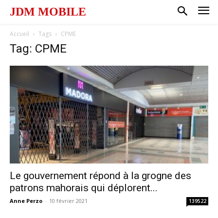
JDM MOBILE
Accueil
Tags
CPME
Tag: CPME
Le gouvernement répond à la grogne des
patrons mahorais qui déplorent...
Anne Perzo
-
10 février 2021
139522