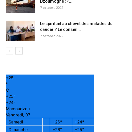
Dzoumogné : «...
7 octobre 2022
Le spirituel au chevet des malades du
cancer ? Le conseil...
7 octobre 2022
+
25
°
C
+
25°
+
24°
Mamoudzou
Vendredi, 07
Samedi
+
26°
+
24°
Dimanche
+
26°
+
25°