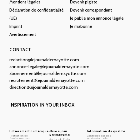
Mentions légales
Devenir pigiste
Déclaration de confidentialité
Devenir correspondant
(UE)
Je publie mon annonce légale
Imprint
Je m’abonne
Avertissement
CONTACT
redaction@lejournaldemayotte.com
annonce-legale@lejournaldemayote.com
abonnement@lejournaldemayotte.com
recrutement@lejournaldemayotte.com
direction@lejournaldemayotte.com
INSPIRATION IN YOUR INBOX
Entierement numérique
Mise à jour
Information de qualité
permanente
Protection de
Contrôlée par des
l'environnement
professionnels
Au top de l'info