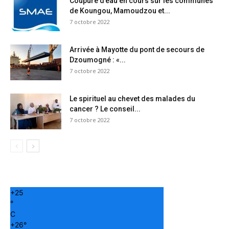
Coupure d’eau en cours sur les communes
de Koungou, Mamoudzou et...
7 octobre 2022
Arrivée à Mayotte du pont de secours de
Dzoumogné : «...
7 octobre 2022
Le spirituel au chevet des malades du
cancer ? Le conseil...
7 octobre 2022
+
25
°
C
+
26°