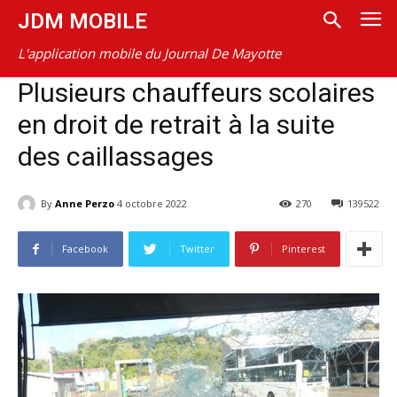
JDM MOBILE
L'application mobile du Journal De Mayotte
Plusieurs chauffeurs scolaires
en droit de retrait à la suite
des caillassages
By
Anne Perzo
4 octobre 2022
270
139522
Facebook
Twitter
Pinterest