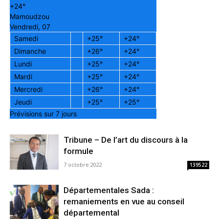
+
24°
Mamoudzou
Vendredi, 07
Samedi
+
25°
+
24°
Dimanche
+
26°
+
24°
Lundi
+
25°
+
24°
Mardi
+
25°
+
24°
Mercredi
+
26°
+
24°
Jeudi
+
25°
+
25°
Prévisions sur 7 jours
Tribune – De l’art du discours à la
formule
7 octobre 2022
139522
Départementales Sada :
remaniements en vue au conseil
départemental