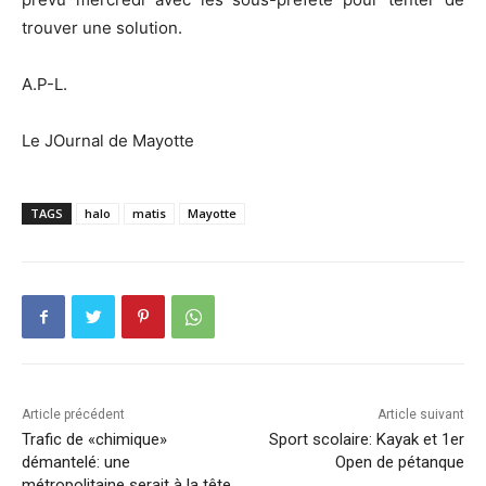
trouver une solution.
A.P-L.
Le JOurnal de Mayotte
TAGS
halo
matis
Mayotte
Article précédent
Article suivant
Trafic de «chimique»
Sport scolaire: Kayak et 1er
démantelé: une
Open de pétanque
métropolitaine serait à la tête