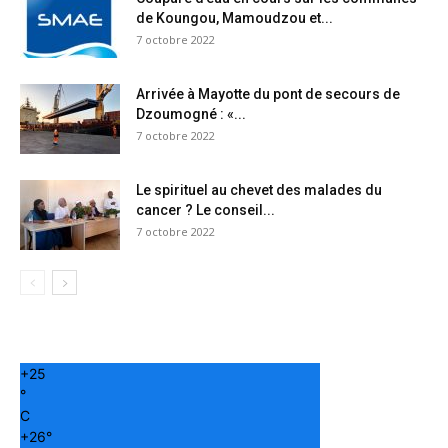
de Koungou, Mamoudzou et...
7 octobre 2022
Arrivée à Mayotte du pont de secours de
Dzoumogné : «...
7 octobre 2022
Le spirituel au chevet des malades du
cancer ? Le conseil...
7 octobre 2022
+
25
°
C
+
26°