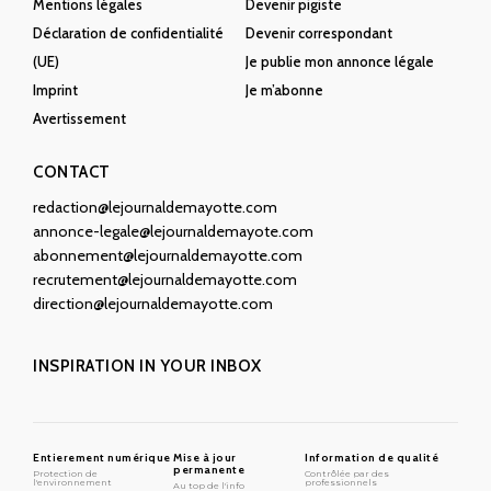
Mentions légales
Devenir pigiste
Déclaration de confidentialité
Devenir correspondant
(UE)
Je publie mon annonce légale
Imprint
Je m’abonne
Avertissement
CONTACT
redaction@lejournaldemayotte.com
annonce-legale@lejournaldemayote.com
abonnement@lejournaldemayotte.com
recrutement@lejournaldemayotte.com
direction@lejournaldemayotte.com
INSPIRATION IN YOUR INBOX
Entierement numérique
Mise à jour
Information de qualité
permanente
Protection de
Contrôlée par des
l'environnement
professionnels
Au top de l'info