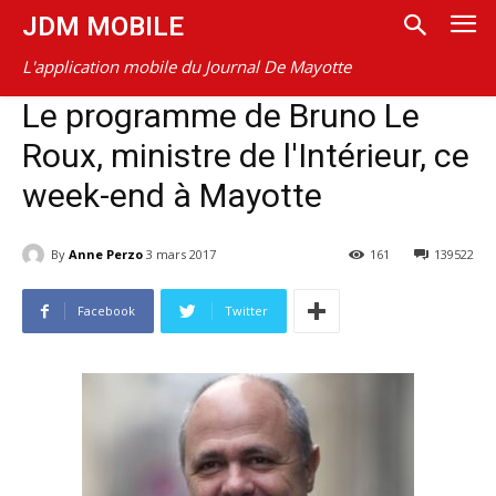
JDM MOBILE
L'application mobile du Journal De Mayotte
Le programme de Bruno Le
Roux, ministre de l'Intérieur, ce
week-end à Mayotte
By
Anne Perzo
3 mars 2017
161
139522
Facebook
Twitter