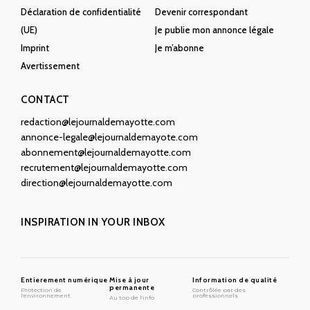
Déclaration de confidentialité
Devenir correspondant
(UE)
Je publie mon annonce légale
Imprint
Je m’abonne
Avertissement
CONTACT
redaction@lejournaldemayotte.com
annonce-legale@lejournaldemayote.com
abonnement@lejournaldemayotte.com
recrutement@lejournaldemayotte.com
direction@lejournaldemayotte.com
INSPIRATION IN YOUR INBOX
Entierement numérique
Mise à jour
Information de qualité
permanente
Protection de
Contrôlée par des
l'environnement
professionnels
Au top de l'info