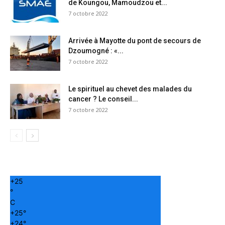
de Koungou, Mamoudzou et...
7 octobre 2022
Arrivée à Mayotte du pont de secours de
Dzoumogné : «...
7 octobre 2022
Le spirituel au chevet des malades du
cancer ? Le conseil...
7 octobre 2022
+
25
°
C
+
25°
+
24°