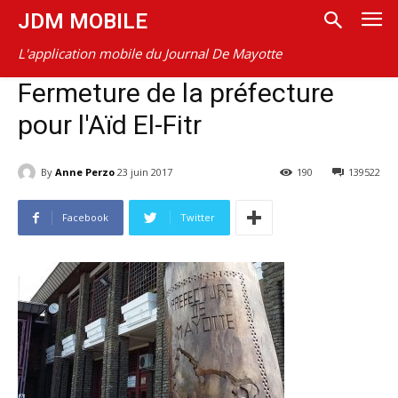
JDM MOBILE
L'application mobile du Journal De Mayotte
Fermeture de la préfecture
pour l'Aïd El-Fitr
By
Anne Perzo
23 juin 2017
190
139522
Facebook
Twitter