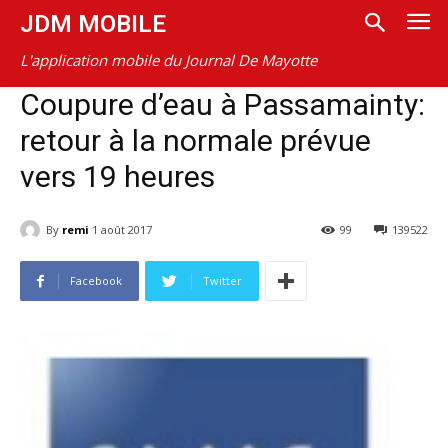
JDM MOBILE
L'application mobile du Journal De Mayotte
Coupure d’eau à Passamainty:
retour à la normale prévue
vers 19 heures
By
remi
1 août 2017
99
139522
Facebook
Twitter