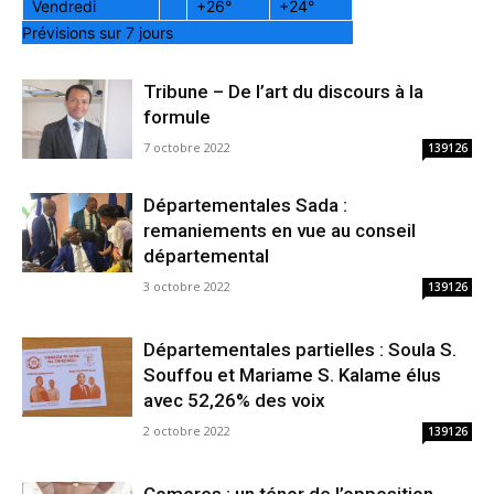
Vendredi
+
26°
+
24°
Prévisions sur 7 jours
Tribune – De l’art du discours à la
formule
7 octobre 2022
139126
Départementales Sada :
remaniements en vue au conseil
départemental
3 octobre 2022
139126
Départementales partielles : Soula S.
Souffou et Mariame S. Kalame élus
avec 52,26% des voix
2 octobre 2022
139126
Comores : un ténor de l’opposition