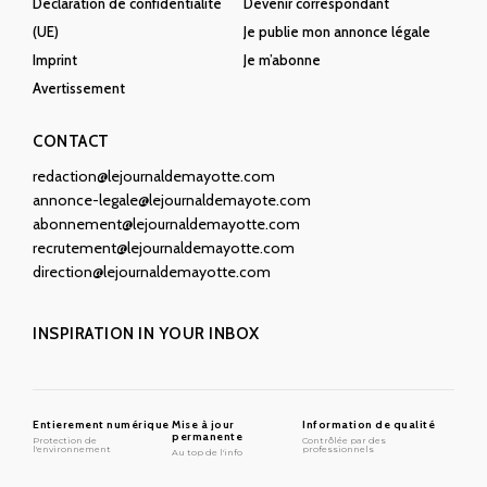
Déclaration de confidentialité
Devenir correspondant
(UE)
Je publie mon annonce légale
Imprint
Je m’abonne
Avertissement
CONTACT
redaction@lejournaldemayotte.com
annonce-legale@lejournaldemayote.com
abonnement@lejournaldemayotte.com
recrutement@lejournaldemayotte.com
direction@lejournaldemayotte.com
INSPIRATION IN YOUR INBOX
Entierement numérique
Mise à jour
Information de qualité
permanente
Protection de
Contrôlée par des
l'environnement
professionnels
Au top de l'info