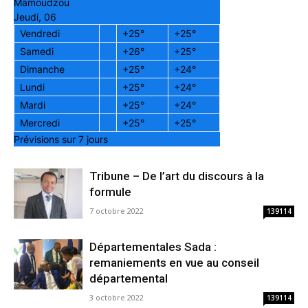
Mamoudzou
Jeudi, 06
Vendredi
+
25°
+
25°
Samedi
+
26°
+
25°
Dimanche
+
25°
+
24°
Lundi
+
25°
+
24°
Mardi
+
25°
+
24°
Mercredi
+
25°
+
25°
Prévisions sur 7 jours
Tribune – De l’art du discours à la
formule
7 octobre 2022
139114
Départementales Sada :
remaniements en vue au conseil
départemental
3 octobre 2022
139114