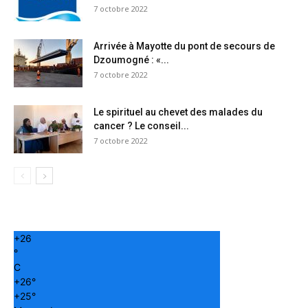
7 octobre 2022
Arrivée à Mayotte du pont de secours de
Dzoumogné : «...
7 octobre 2022
Le spirituel au chevet des malades du
cancer ? Le conseil...
7 octobre 2022
+
26
°
C
+
26°
+
25°