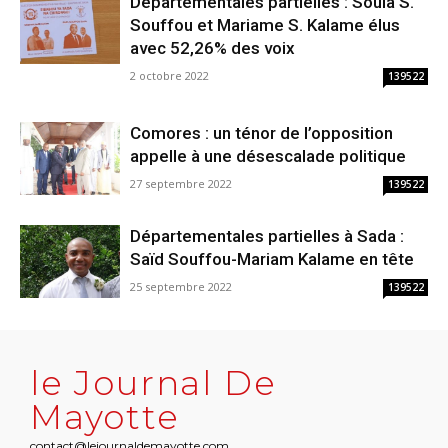
Départementales partielles : Soula S.
Souffou et Mariame S. Kalame élus
avec 52,26% des voix
2 octobre 2022
139522
Comores : un ténor de l’opposition
appelle à une désescalade politique
27 septembre 2022
139522
Départementales partielles à Sada :
Saïd Souffou-Mariam Kalame en tête
25 septembre 2022
139522
le Journal De
Mayotte
contact@lejournaldemayotte.com