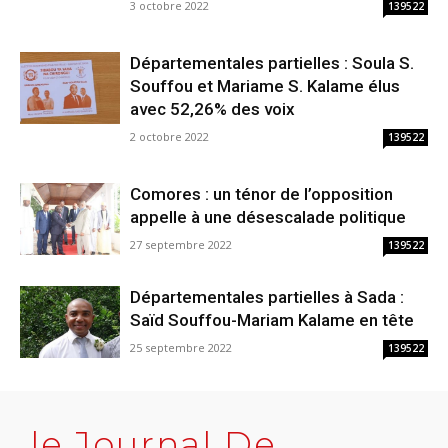
3 octobre 2022
139522
Départementales partielles : Soula S.
Souffou et Mariame S. Kalame élus
avec 52,26% des voix
2 octobre 2022
139522
Comores : un ténor de l’opposition
appelle à une désescalade politique
27 septembre 2022
139522
Départementales partielles à Sada :
Saïd Souffou-Mariam Kalame en tête
25 septembre 2022
139522
le Journal De