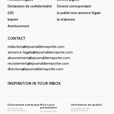
Déclaration de confidentialité
Devenir correspondant
(UE)
Je publie mon annonce légale
Imprint
Je m’abonne
Avertissement
CONTACT
redaction@lejournaldemayotte.com
annonce-legale@lejournaldemayote.com
abonnement@lejournaldemayotte.com
recrutement@lejournaldemayotte.com
direction@lejournaldemayotte.com
INSPIRATION IN YOUR INBOX
Entierement numérique
Mise à jour
Information de qualité
permanente
Protection de
Contrôlée par des
l'environnement
professionnels
Au top de l'info