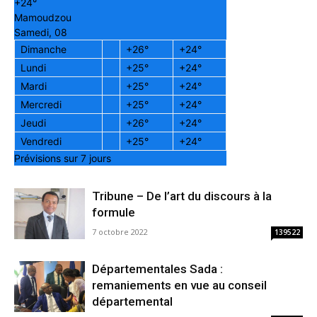
+
24°
Mamoudzou
Samedi, 08
Dimanche
+
26°
+
24°
Lundi
+
25°
+
24°
Mardi
+
25°
+
24°
Mercredi
+
25°
+
24°
Jeudi
+
26°
+
24°
Vendredi
+
25°
+
24°
Prévisions sur 7 jours
Tribune – De l’art du discours à la
formule
7 octobre 2022
139522
Départementales Sada :
remaniements en vue au conseil
départemental