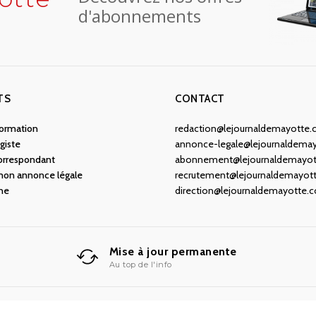
d'abonnements
TS
CONTACT
nformation
redaction@lejournaldemayotte
giste
annonce-legale@lejournaldema
orrespondant
abonnement@lejournaldemayo
 mon annonce légale
recrutement@lejournaldemayot
ne
direction@lejournaldemayotte.
Mise à jour permanente
Au top de l'info