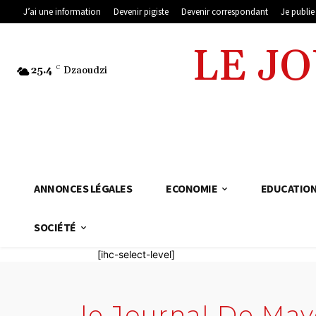
J’ai une information
Devenir pigiste
Devenir correspondant
Je publi
LE J
25.4
C
Dzaoudzi
ANNONCES LÉGALES
ECONOMIE
EDUCATIO
SOCIÉTÉ
[ihc-select-level]
le Journal De May