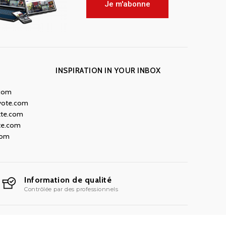
Je m'abonne
INSPIRATION IN YOUR INBOX
.com
yote.com
tte.com
te.com
com
Information de qualité
Contrôlée par des professionnels