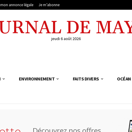
e mon annonce légale
Je m’abonne
OURNAL DE MA
jeudi 6 août 2026
N
ENVIRONNEMENT
FAITS DIVERS
OCÉAN 
otte
Découvrez nos offres