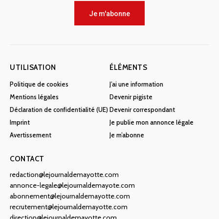
Je m'abonne
UTILISATION
ÉLÉMENTS
Politique de cookies
J’ai une information
Mentions légales
Devenir pigiste
Déclaration de confidentialité (UE)
Devenir correspondant
Imprint
Je publie mon annonce légale
Avertissement
Je m’abonne
CONTACT
redaction@lejournaldemayotte.com
annonce-legale@lejournaldemayote.com
abonnement@lejournaldemayotte.com
recrutement@lejournaldemayotte.com
direction@lejournaldemayotte.com