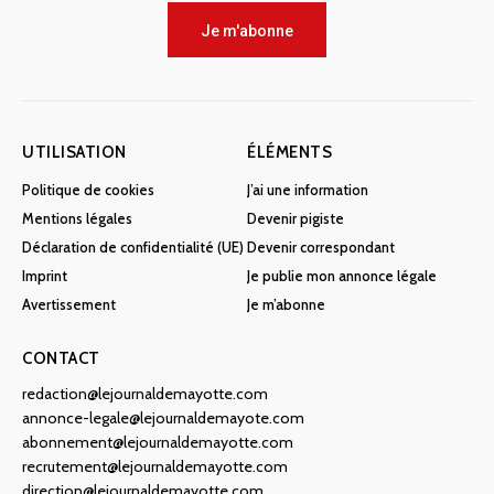
Je m'abonne
UTILISATION
ÉLÉMENTS
Politique de cookies
J’ai une information
Mentions légales
Devenir pigiste
Déclaration de confidentialité (UE)
Devenir correspondant
Imprint
Je publie mon annonce légale
Avertissement
Je m’abonne
CONTACT
redaction@lejournaldemayotte.com
annonce-legale@lejournaldemayote.com
abonnement@lejournaldemayotte.com
recrutement@lejournaldemayotte.com
direction@lejournaldemayotte.com