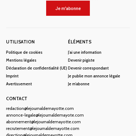
Je m'abonne
UTILISATION
ÉLÉMENTS
Politique de cookies
J’ai une information
Mentions légales
Devenir pigiste
Déclaration de confidentialité (UE)
Devenir correspondant
Imprint
Je publie mon annonce légale
Avertissement
Je m’abonne
CONTACT
redaction@lejournaldemayotte.com
annonce-legale@lejournaldemayote.com
abonnement@lejournaldemayotte.com
recrutement@lejournaldemayotte.com
direction@lejournaldemayotte.com