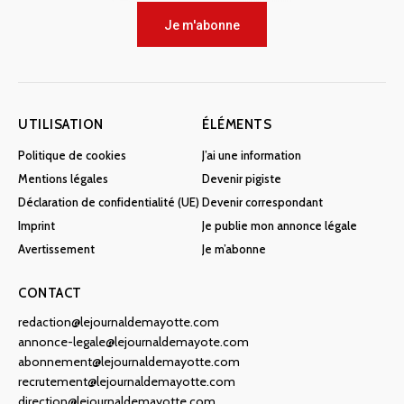
Je m'abonne
UTILISATION
ÉLÉMENTS
Politique de cookies
J’ai une information
Mentions légales
Devenir pigiste
Déclaration de confidentialité (UE)
Devenir correspondant
Imprint
Je publie mon annonce légale
Avertissement
Je m’abonne
CONTACT
redaction@lejournaldemayotte.com
annonce-legale@lejournaldemayote.com
abonnement@lejournaldemayotte.com
recrutement@lejournaldemayotte.com
direction@lejournaldemayotte.com