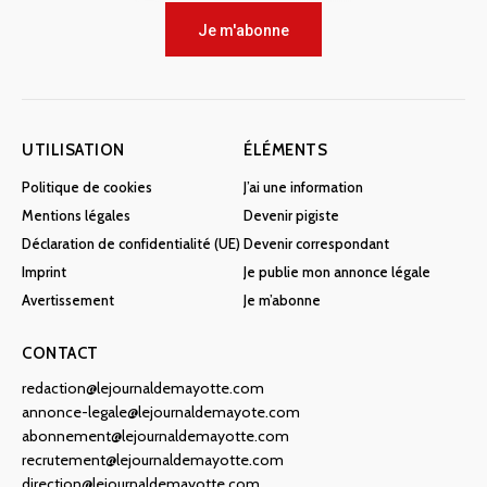
Je m'abonne
UTILISATION
ÉLÉMENTS
Politique de cookies
J’ai une information
Mentions légales
Devenir pigiste
Déclaration de confidentialité (UE)
Devenir correspondant
Imprint
Je publie mon annonce légale
Avertissement
Je m’abonne
CONTACT
redaction@lejournaldemayotte.com
annonce-legale@lejournaldemayote.com
abonnement@lejournaldemayotte.com
recrutement@lejournaldemayotte.com
direction@lejournaldemayotte.com