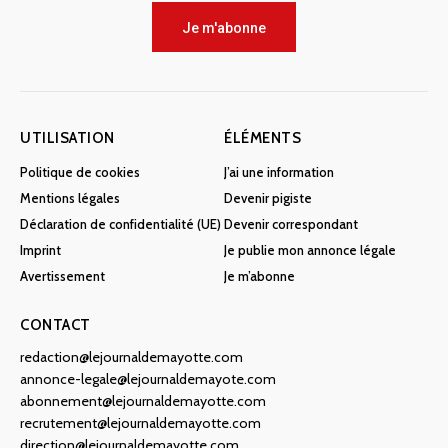
Je m'abonne
UTILISATION
ÉLÉMENTS
Politique de cookies
J’ai une information
Mentions légales
Devenir pigiste
Déclaration de confidentialité (UE)
Devenir correspondant
Imprint
Je publie mon annonce légale
Avertissement
Je m’abonne
CONTACT
redaction@lejournaldemayotte.com
annonce-legale@lejournaldemayote.com
abonnement@lejournaldemayotte.com
recrutement@lejournaldemayotte.com
direction@lejournaldemayotte.com