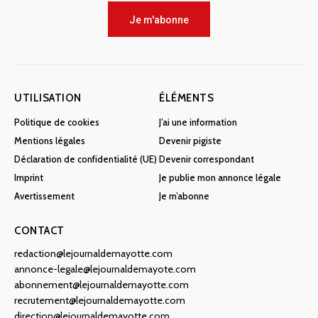
Je m'abonne
UTILISATION
ÉLÉMENTS
Politique de cookies
J’ai une information
Mentions légales
Devenir pigiste
Déclaration de confidentialité (UE)
Devenir correspondant
Imprint
Je publie mon annonce légale
Avertissement
Je m’abonne
CONTACT
redaction@lejournaldemayotte.com
annonce-legale@lejournaldemayote.com
abonnement@lejournaldemayotte.com
recrutement@lejournaldemayotte.com
direction@lejournaldemayotte.com