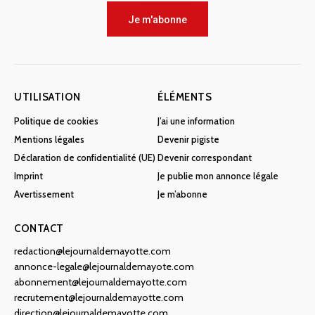
Je m'abonne
UTILISATION
ÉLÉMENTS
Politique de cookies
J’ai une information
Mentions légales
Devenir pigiste
Déclaration de confidentialité (UE)
Devenir correspondant
Imprint
Je publie mon annonce légale
Avertissement
Je m’abonne
CONTACT
redaction@lejournaldemayotte.com
annonce-legale@lejournaldemayote.com
abonnement@lejournaldemayotte.com
recrutement@lejournaldemayotte.com
direction@lejournaldemayotte.com