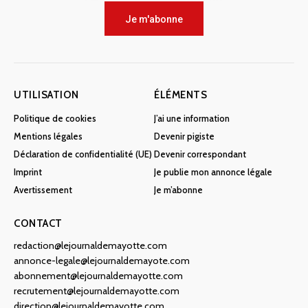
Je m'abonne
UTILISATION
ÉLÉMENTS
Politique de cookies
J’ai une information
Mentions légales
Devenir pigiste
Déclaration de confidentialité (UE)
Devenir correspondant
Imprint
Je publie mon annonce légale
Avertissement
Je m’abonne
CONTACT
redaction@lejournaldemayotte.com
annonce-legale@lejournaldemayote.com
abonnement@lejournaldemayotte.com
recrutement@lejournaldemayotte.com
direction@lejournaldemayotte.com