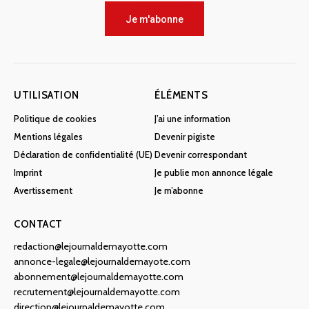
Je m'abonne
UTILISATION
ÉLÉMENTS
Politique de cookies
J’ai une information
Mentions légales
Devenir pigiste
Déclaration de confidentialité (UE)
Devenir correspondant
Imprint
Je publie mon annonce légale
Avertissement
Je m’abonne
CONTACT
redaction@lejournaldemayotte.com
annonce-legale@lejournaldemayote.com
abonnement@lejournaldemayotte.com
recrutement@lejournaldemayotte.com
direction@lejournaldemayotte.com