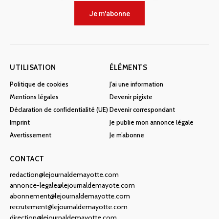
Je m'abonne
UTILISATION
ÉLÉMENTS
Politique de cookies
J’ai une information
Mentions légales
Devenir pigiste
Déclaration de confidentialité (UE)
Devenir correspondant
Imprint
Je publie mon annonce légale
Avertissement
Je m’abonne
CONTACT
redaction@lejournaldemayotte.com
annonce-legale@lejournaldemayote.com
abonnement@lejournaldemayotte.com
recrutement@lejournaldemayotte.com
direction@lejournaldemayotte.com