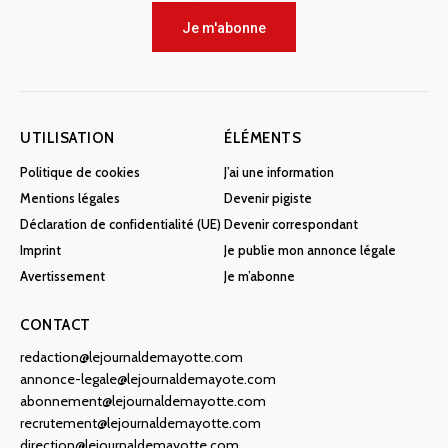
Je m'abonne
UTILISATION
ÉLÉMENTS
Politique de cookies
J’ai une information
Mentions légales
Devenir pigiste
Déclaration de confidentialité (UE)
Devenir correspondant
Imprint
Je publie mon annonce légale
Avertissement
Je m’abonne
CONTACT
redaction@lejournaldemayotte.com
annonce-legale@lejournaldemayote.com
abonnement@lejournaldemayotte.com
recrutement@lejournaldemayotte.com
direction@lejournaldemayotte.com