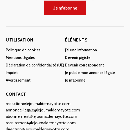
Je m'abonne
UTILISATION
ÉLÉMENTS
Politique de cookies
J’ai une information
Mentions légales
Devenir pigiste
Déclaration de confidentialité (UE)
Devenir correspondant
Imprint
Je publie mon annonce légale
Avertissement
Je m’abonne
CONTACT
redaction@lejournaldemayotte.com
annonce-legale@lejournaldemayote.com
abonnement@lejournaldemayotte.com
recrutement@lejournaldemayotte.com
direction@lejournaldemayotte.com