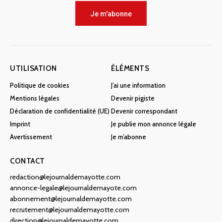
Je m'abonne
UTILISATION
ÉLÉMENTS
Politique de cookies
J’ai une information
Mentions légales
Devenir pigiste
Déclaration de confidentialité (UE)
Devenir correspondant
Imprint
Je publie mon annonce légale
Avertissement
Je m’abonne
CONTACT
redaction@lejournaldemayotte.com
annonce-legale@lejournaldemayote.com
abonnement@lejournaldemayotte.com
recrutement@lejournaldemayotte.com
direction@lejournaldemayotte.com