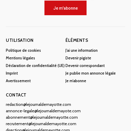
Je m'abonne
UTILISATION
ÉLÉMENTS
Politique de cookies
J’ai une information
Mentions légales
Devenir pigiste
Déclaration de confidentialité (UE)
Devenir correspondant
Imprint
Je publie mon annonce légale
Avertissement
Je m’abonne
CONTACT
redaction@lejournaldemayotte.com
annonce-legale@lejournaldemayote.com
abonnement@lejournaldemayotte.com
recrutement@lejournaldemayotte.com
direction@lejournaldemayotte.com