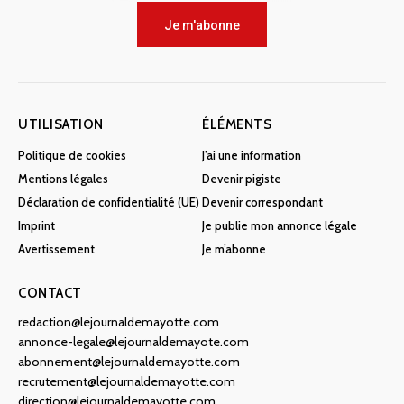
Je m'abonne
UTILISATION
ÉLÉMENTS
Politique de cookies
J’ai une information
Mentions légales
Devenir pigiste
Déclaration de confidentialité (UE)
Devenir correspondant
Imprint
Je publie mon annonce légale
Avertissement
Je m’abonne
CONTACT
redaction@lejournaldemayotte.com
annonce-legale@lejournaldemayote.com
abonnement@lejournaldemayotte.com
recrutement@lejournaldemayotte.com
direction@lejournaldemayotte.com