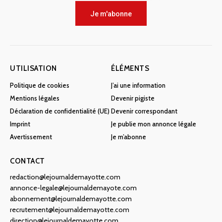
Je m'abonne
UTILISATION
ÉLÉMENTS
Politique de cookies
J’ai une information
Mentions légales
Devenir pigiste
Déclaration de confidentialité (UE)
Devenir correspondant
Imprint
Je publie mon annonce légale
Avertissement
Je m’abonne
CONTACT
redaction@lejournaldemayotte.com
annonce-legale@lejournaldemayote.com
abonnement@lejournaldemayotte.com
recrutement@lejournaldemayotte.com
direction@lejournaldemayotte.com