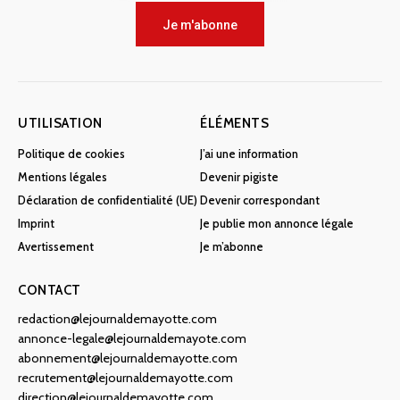
Je m'abonne
UTILISATION
ÉLÉMENTS
Politique de cookies
J’ai une information
Mentions légales
Devenir pigiste
Déclaration de confidentialité (UE)
Devenir correspondant
Imprint
Je publie mon annonce légale
Avertissement
Je m’abonne
CONTACT
redaction@lejournaldemayotte.com
annonce-legale@lejournaldemayote.com
abonnement@lejournaldemayotte.com
recrutement@lejournaldemayotte.com
direction@lejournaldemayotte.com