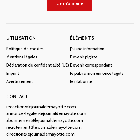
Je m'abonne
UTILISATION
ÉLÉMENTS
Politique de cookies
J’ai une information
Mentions légales
Devenir pigiste
Déclaration de confidentialité (UE)
Devenir correspondant
Imprint
Je publie mon annonce légale
Avertissement
Je m’abonne
CONTACT
redaction@lejournaldemayotte.com
annonce-legale@lejournaldemayote.com
abonnement@lejournaldemayotte.com
recrutement@lejournaldemayotte.com
direction@lejournaldemayotte.com