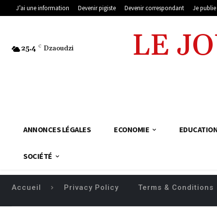
J’ai une information
Devenir pigiste
Devenir correspondant
Je publi
LE J
25.4
C
Dzaoudzi
ANNONCES LÉGALES
ECONOMIE
EDUCATIO
SOCIÉTÉ
Privacy Policy
Terms & Conditions
Accueil