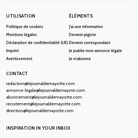
UTILISATION
ÉLÉMENTS
Politique de cookies
J’ai une information
Mentions légales
Devenir pigiste
Déclaration de confidentialité (UE)
Devenir correspondant
Imprint
Je publie mon annonce légale
Avertissement
Je m’abonne
CONTACT
redaction@lejournaldemayotte.com
annonce-legale@lejournaldemayote.com
abonnement@lejournaldemayotte.com
recrutement@lejournaldemayotte.com
direction@lejournaldemayotte.com
INSPIRATION IN YOUR INBOX