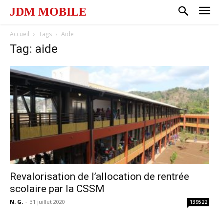
JDM MOBILE
Accueil
Tags
Aide
Tag: aide
Revalorisation de l’allocation de rentrée
scolaire par la CSSM
N. G.
-
31 juillet 2020
139522