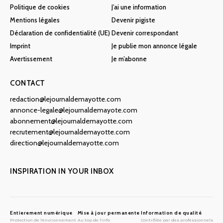
Politique de cookies
J’ai une information
Mentions légales
Devenir pigiste
Déclaration de confidentialité (UE)
Devenir correspondant
Imprint
Je publie mon annonce légale
Avertissement
Je m’abonne
CONTACT
redaction@lejournaldemayotte.com
annonce-legale@lejournaldemayote.com
abonnement@lejournaldemayotte.com
recrutement@lejournaldemayotte.com
direction@lejournaldemayotte.com
INSPIRATION IN YOUR INBOX
Entierement numérique
Mise à jour permanente
Information de qualité
Protection de l'environnement
Au top de l'info
Contrôlée par des professionnels