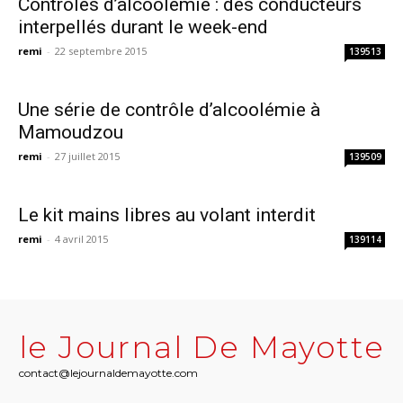
Contrôles d’alcoolémie : des conducteurs
interpellés durant le week-end
remi
-
22 septembre 2015
139513
Une série de contrôle d’alcoolémie à
Mamoudzou
remi
-
27 juillet 2015
139509
Le kit mains libres au volant interdit
remi
-
4 avril 2015
139114
le Journal De Mayotte
contact@lejournaldemayotte.com