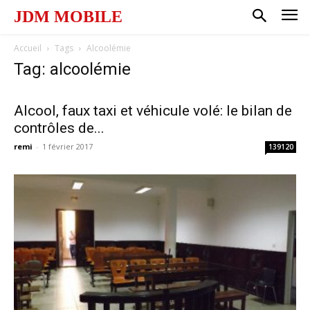
JDM MOBILE
Accueil
Tags
Alcoolémie
Tag: alcoolémie
Alcool, faux taxi et véhicule volé: le bilan de
contrôles de...
remi
-
1 février 2017
139120