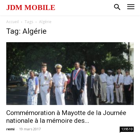
JDM MOBILE
Accueil
Tags
Algérie
Tag: Algérie
Commémoration à Mayotte de la Journée
nationale à la mémoire des...
remi
-
19 mars 2017
139510