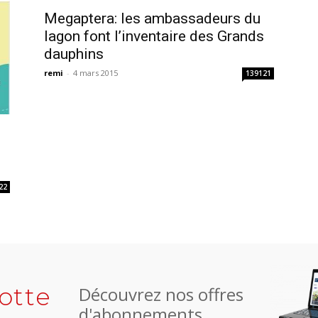
Megaptera: les ambassadeurs du
lagon font l’inventaire des Grands
dauphins
remi
-
4 mars 2015
139121
22
otte
Découvrez nos offres
d'abonnements