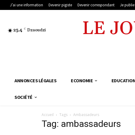
J’ai une information
Devenir pigiste
Devenir correspondant
Je publi
LE J
25.4
C
Dzaoudzi
ANNONCES LÉGALES
ECONOMIE
EDUCATIO
SOCIÉTÉ
Accueil
Tags
Ambassadeurs
Tag: ambassadeurs