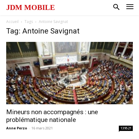
JDM MOBILE
Accueil
Tags
Antoine Savignat
Tag: Antoine Savignat
Mineurs non accompagnés : une
problématique nationale
Anne Perzo
-
16 mars 2021
139521