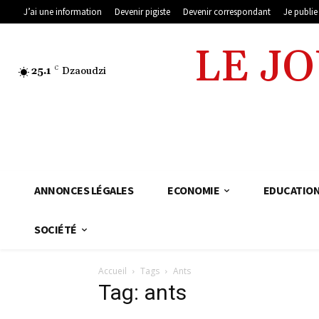
J’ai une information
Devenir pigiste
Devenir correspondant
Je publi
LE J
25.1
C
Dzaoudzi
ANNONCES LÉGALES
ECONOMIE
EDUCATIO
SOCIÉTÉ
Accueil
Tags
Ants
Tag: ants