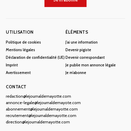
Je m'abonne
UTILISATION
ÉLÉMENTS
Politique de cookies
J’ai une information
Mentions légales
Devenir pigiste
Déclaration de confidentialité (UE)
Devenir correspondant
Imprint
Je publie mon annonce légale
Avertissement
Je m’abonne
CONTACT
redaction@lejournaldemayotte.com
annonce-legale@lejournaldemayote.com
abonnement@lejournaldemayotte.com
recrutement@lejournaldemayotte.com
direction@lejournaldemayotte.com