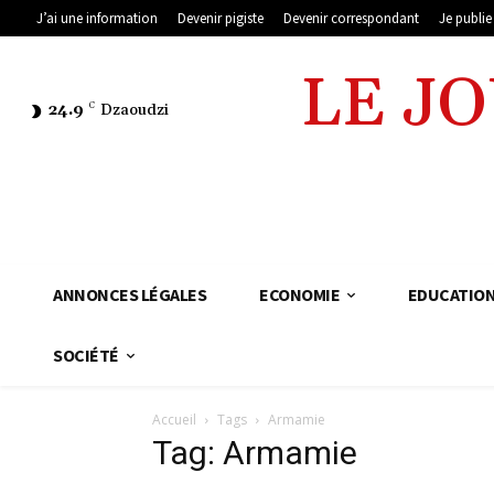
J’ai une information
Devenir pigiste
Devenir correspondant
Je publi
LE J
24.9
C
Dzaoudzi
ANNONCES LÉGALES
ECONOMIE
EDUCATIO
SOCIÉTÉ
Accueil
Tags
Armamie
Tag: Armamie