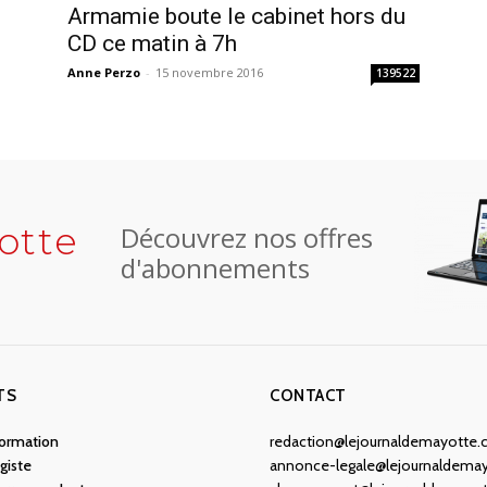
Armamie boute le cabinet hors du
CD ce matin à 7h
Anne Perzo
-
15 novembre 2016
139522
otte
Découvrez nos offres
d'abonnements
TS
CONTACT
nformation
redaction@lejournaldemayotte
giste
annonce-legale@lejournaldema