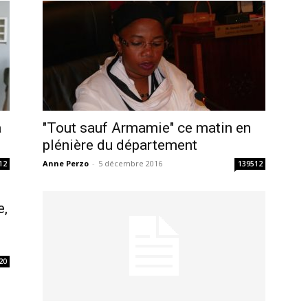
a
"Tout sauf Armamie" ce matin en
plénière du département
Anne Perzo
-
5 décembre 2016
12
139512
e,
20