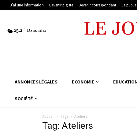
J’ai une information
Devenir pigiste
Devenir correspondant
Je publi
LE J
25.2
C
Dzaoudzi
ANNONCES LÉGALES
ECONOMIE
EDUCATIO
SOCIÉTÉ
Accueil
Tags
Ateliers
Tag: Ateliers