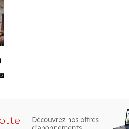
l
22
otte
Découvrez nos offres
d'abonnements