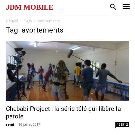
JDM MOBILE
Accueil
Tags
Avortements
Tag: avortements
Chababi Project : la série télé qui libère la
parole
remi
-
16 juillet 2017
139512