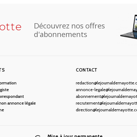
otte
Découvrez nos offres
d'abonnements
TS
CONTACT
nformation
redaction@lejournaldemayotte
giste
annonce-legale@lejournaldema
orrespondant
abonnement@lejournaldemayo
 mon annonce légale
recrutement@lejournaldemayot
ne
direction@lejournaldemayotte.
Mise à jour permanente