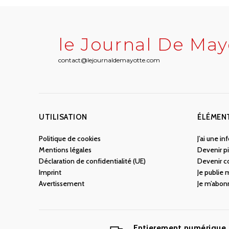
le Journal De May
contact@lejournaldemayotte.com
UTILISATION
ÉLÉMEN
Politique de cookies
J’ai une i
Mentions légales
Devenir pi
Déclaration de confidentialité (UE)
Devenir c
Imprint
Je publie
Avertissement
Je m’abon
Entierement numérique