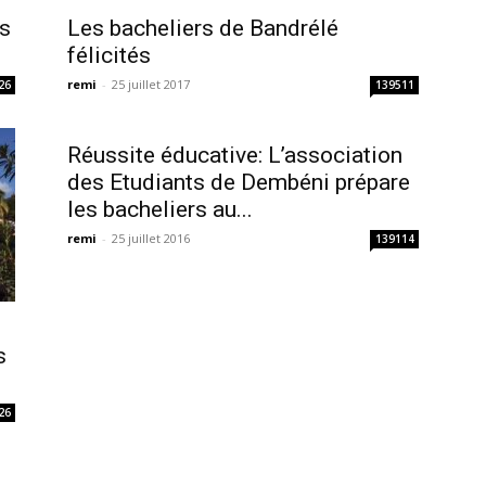
és
Les bacheliers de Bandrélé
félicités
remi
-
25 juillet 2017
26
139511
Réussite éducative: L’association
des Etudiants de Dembéni prépare
les bacheliers au...
remi
-
25 juillet 2016
139114
s
26