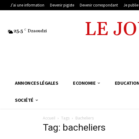
J’ai une information
Devenir pigiste
Devenir correspondant
Je publi
LE J
25.5
C
Dzaoudzi
ANNONCES LÉGALES
ECONOMIE
EDUCATIO
SOCIÉTÉ
Accueil
Tags
Bacheliers
Tag: bacheliers