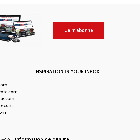
Je m'abonne
INSPIRATION IN YOUR INBOX
.com
yote.com
tte.com
te.com
com
Information de qualité