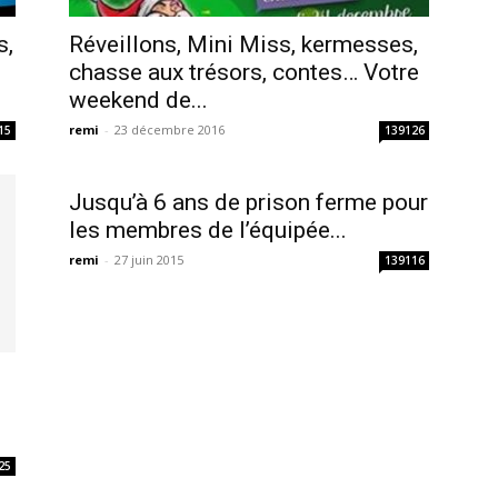
s,
Réveillons, Mini Miss, kermesses,
chasse aux trésors, contes… Votre
weekend de...
remi
-
23 décembre 2016
15
139126
Jusqu’à 6 ans de prison ferme pour
les membres de l’équipée...
remi
-
27 juin 2015
139116
25