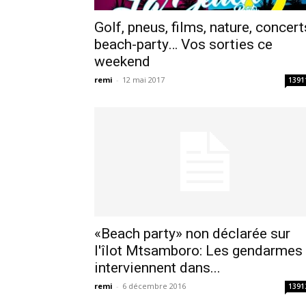
Golf, pneus, films, nature, concert
beach-party… Vos sorties ce
weekend
remi
-
12 mai 2017
1391
«Beach party» non déclarée sur
l'îlot Mtsamboro: Les gendarmes
interviennent dans...
remi
-
6 décembre 2016
1391