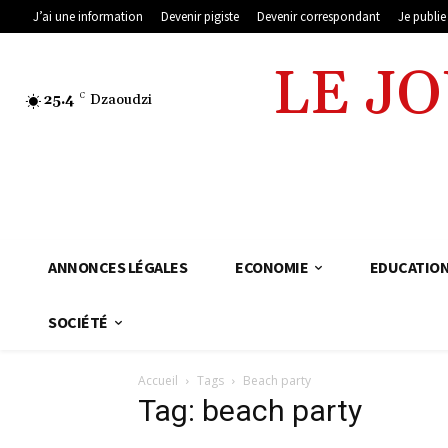
J’ai une information
Devenir pigiste
Devenir correspondant
Je publi
LE J
25.4
C
Dzaoudzi
ANNONCES LÉGALES
ECONOMIE
EDUCATIO
SOCIÉTÉ
Accueil
Tags
Beach party
Tag: beach party