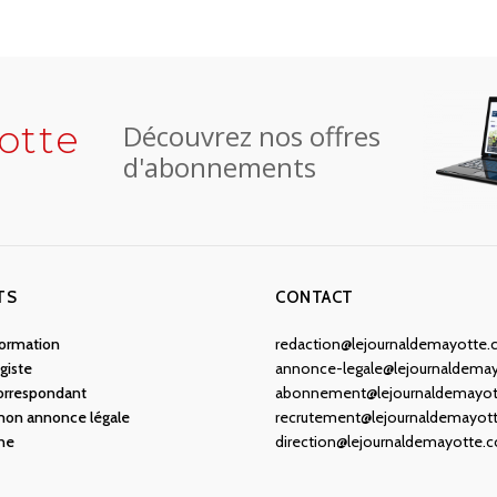
otte
Découvrez nos offres
d'abonnements
TS
CONTACT
nformation
redaction@lejournaldemayotte
giste
annonce-legale@lejournaldema
orrespondant
abonnement@lejournaldemayo
 mon annonce légale
recrutement@lejournaldemayot
ne
direction@lejournaldemayotte.