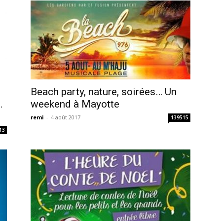
Beach party, nature, soirées… Un
…
weekend à Mayotte
remi
-
4 août 2017
139515
13