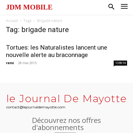
JDM MOBILE
Accueil
Tags
Brigade nature
Tag: brigade nature
Tortues: les Naturalistes lancent une
nouvelle alerte au braconnage
remi
-
28 mai 2015
139510
le Journal De Mayotte
contact@lejournaldemayotte.com
Découvrez nos offres
d'abonnements