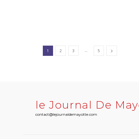
...
1
2
3
5
le Journal De May
contact@lejournaldemayotte.com