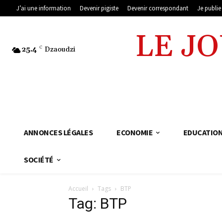
J’ai une information
Devenir pigiste
Devenir correspondant
Je publi
LE J
25.4
C
Dzaoudzi
ANNONCES LÉGALES
ECONOMIE
EDUCATIO
SOCIÉTÉ
Accueil
Tags
BTP
Tag: BTP