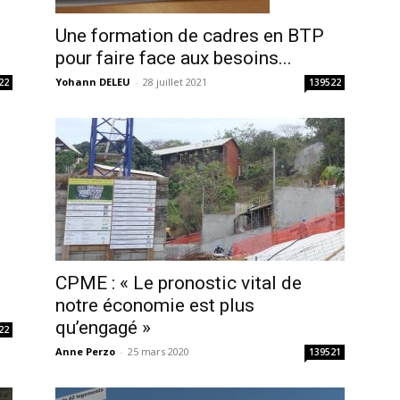
Une formation de cadres en BTP
pour faire face aux besoins...
Yohann DELEU
-
28 juillet 2021
22
139522
CPME : « Le pronostic vital de
notre économie est plus
qu’engagé »
22
Anne Perzo
-
25 mars 2020
139521