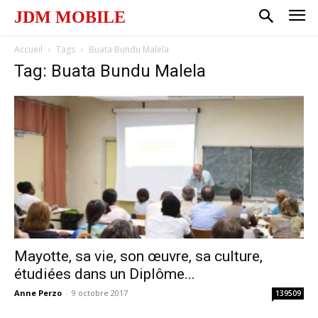
JDM MOBILE
Accueil
Tags
Buata Bundu Malela
Tag: Buata Bundu Malela
Mayotte, sa vie, son œuvre, sa culture,
étudiées dans un Diplôme...
Anne Perzo
-
9 octobre 2017
139509