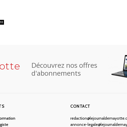
10
otte
Découvrez nos offres
d'abonnements
TS
CONTACT
nformation
redaction@lejournaldemayotte
giste
annonce-legale@lejournaldema