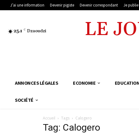
J’ai une information
Devenir pigiste
Devenir correspondant
Je publi
LE J
25.1
C
Dzaoudzi
ANNONCES LÉGALES
ECONOMIE
EDUCATIO
SOCIÉTÉ
Accueil
Tags
Calogero
Tag: Calogero