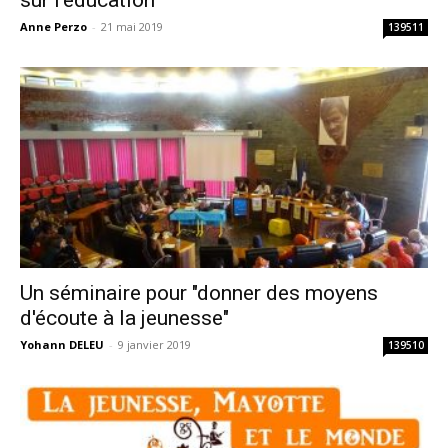
sur l’éducation
Anne Perzo
-
21 mai 2019
139511
Un séminaire pour "donner des moyens
d'écoute à la jeunesse"
Yohann DELEU
-
9 janvier 2019
139510