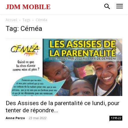
JDM MOBILE
Accueil
Tags
Céméa
Tag: Céméa
Des Assises de la parentalité ce lundi, pour
tenter de répondre...
Anne Perzo
-
23 mai 2022
139522